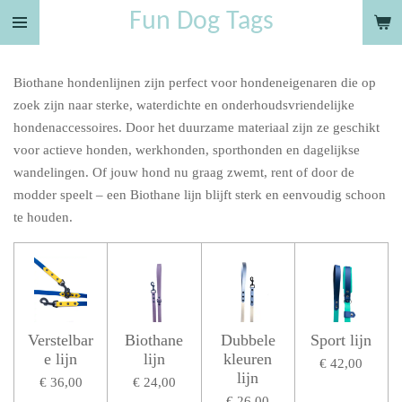
Fun Dog Tags
Ga
direct
naar
Biothane hondenlijnen zijn perfect voor hondeneigenaren die op
de
zoek zijn naar sterke, waterdichte en onderhoudsvriendelijke
hoofdinhoud
hondenaccessoires. Door het duurzame materiaal zijn ze geschikt
voor actieve honden, werkhonden, sporthonden en dagelijkse
wandelingen. Of jouw hond nu graag zwemt, rent of door de
modder speelt – een Biothane lijn blijft sterk en eenvoudig schoon
te houden.
Verstelbar
Biothane
Dubbele
Sport lijn
e lijn
lijn
kleuren
€ 42,00
lijn
€ 36,00
€ 24,00
€ 26,00