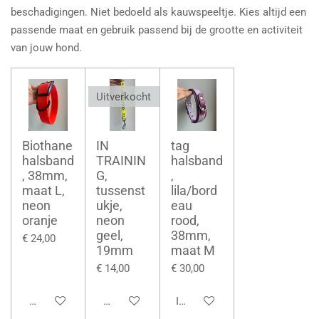
beschadigingen. Niet bedoeld als kauwspeeltje. Kies altijd een
passende maat en gebruik passend bij de grootte en activiteit
van jouw hond.
Uitverkocht
Biothane
IN
tag
halsband
TRAININ
halsband
, 38mm,
G,
,
maat L,
tussenst
lila/bord
neon
ukje,
eau
oranje
neon
rood,
geel,
38mm,
€ 24,00
19mm
maat M
€ 14,00
€ 30,00
Bekijk details
Houd mij op de hoogte
In winkelwagen