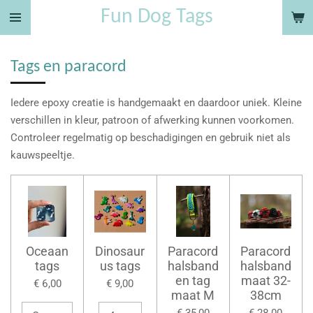
Fun Dog Tags
Ga
direct
naar
Tags en paracord
de
hoofdinhoud
Iedere epoxy creatie is handgemaakt en daardoor uniek. Kleine
verschillen in kleur, patroon of afwerking kunnen voorkomen.
Controleer regelmatig op beschadigingen en gebruik niet als
kauwspeeltje.
Oceaan
Dinosaur
Paracord
Paracord
tags
us tags
halsband
halsband
en tag
maat 32-
€ 6,00
€ 9,00
maat M
38cm