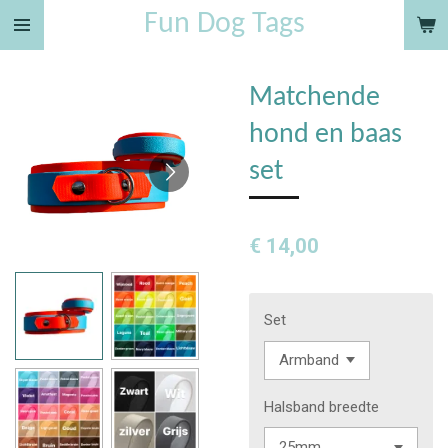
Fun Dog Tags
Ga
direct
naar
Matchende
de
hoofdinhoud
hond en baas
set
€ 14,00
Set
Halsband breedte