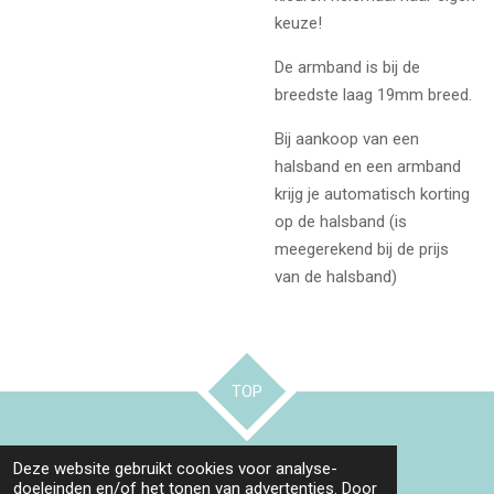
keuze!
De armband is bij de
breedste laag 19mm breed.
Bij aankoop van een
halsband en een armband
krijg je automatisch korting
op de halsband (is
meegerekend bij de prijs
van de halsband)
TOP
© 2022 - 2026 Fun dog tags
Deze website gebruikt cookies voor analyse-
Powered by
JouwWeb
doeleinden en/of het tonen van advertenties. Door