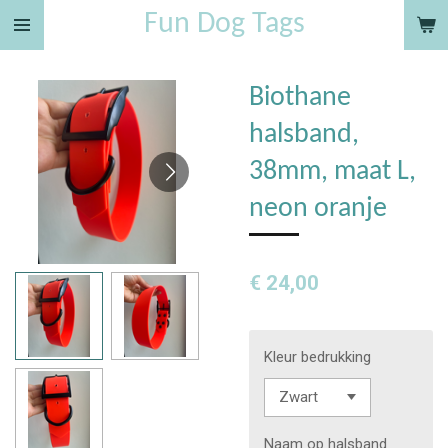
Fun Dog Tags
Ga
direct
naar
Biothane
de
hoofdinhoud
halsband,
38mm, maat L,
neon oranje
€ 24,00
Kleur bedrukking
Naam op halsband