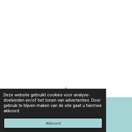
Deze website gebruikt cookies voor analyse-
TOP
doeleinden en/of het tonen van advertenties. Door
gebruik te blijven maken van de site gaat u hiermee
akkoord.
© 2022 - 2026 Fun dog tags
Powered by
JouwWeb
Akkoord