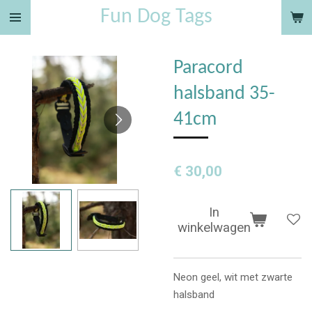
Fun Dog Tags
Ga
direct
naar
Paracord
de
hoofdinhoud
halsband 35-
41cm
€ 30,00
In
winkelwagen
Neon geel, wit met zwarte
halsband